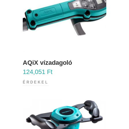
AQiX vízadagoló
124,051
Ft
ÉRDEKEL