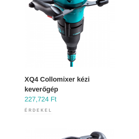
XQ4 Collomixer kézi
keverőgép
227,724
Ft
ÉRDEKEL