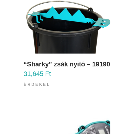
“Sharky” zsák nyitó – 19190
31,645
Ft
ÉRDEKEL